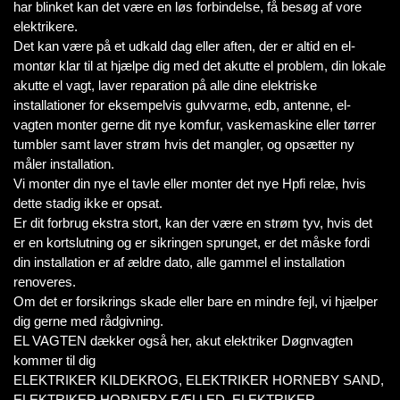
har blinket kan det være en løs forbindelse, få besøg af vore
elektrikere.
Det kan være på et udkald dag eller aften, der er altid en el-
montør klar til at hjælpe dig med det akutte el problem, din lokale
akutte el vagt, laver reparation på alle dine elektriske
installationer for eksempelvis gulvvarme, edb, antenne, el-
vagten monter gerne dit nye komfur, vaskemaskine eller tørrer
tumbler samt laver strøm hvis det mangler, og opsætter ny
måler installation.
Vi monter din nye el tavle eller monter det nye Hpfi relæ, hvis
dette stadig ikke er opsat.
Er dit forbrug ekstra stort, kan der være en strøm tyv, hvis det
er en kortslutning og er sikringen sprunget, er det måske fordi
din installation er af ældre dato, alle gammel el installation
renoveres.
Om det er forsikrings skade eller bare en mindre fejl, vi hjælper
dig gerne med rådgivning.
EL VAGTEN dækker også her, akut elektriker Døgnvagten
kommer til dig
ELEKTRIKER KILDEKROG, ELEKTRIKER HORNEBY SAND,
ELEKTRIKER HORNEBY FÆLLED, ELEKTRIKER