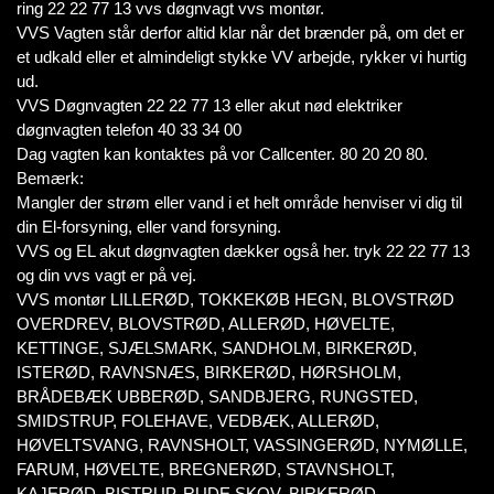
ring 22 22 77 13 vvs døgnvagt vvs montør.
VVS Vagten står derfor altid klar når det brænder på, om det er
et udkald eller et almindeligt stykke VV arbejde, rykker vi hurtig
ud.
VVS Døgnvagten 22 22 77 13 eller akut nød elektriker
døgnvagten telefon 40 33 34 00
Dag vagten kan kontaktes på vor Callcenter. 80 20 20 80.
Bemærk:
Mangler der strøm eller vand i et helt område henviser vi dig til
din El-forsyning, eller vand forsyning.
VVS og EL akut døgnvagten dækker også her. tryk 22 22 77 13
og din vvs vagt er på vej.
VVS montør LILLERØD, TOKKEKØB HEGN, BLOVSTRØD
OVERDREV, BLOVSTRØD, ALLERØD, HØVELTE,
KETTINGE, SJÆLSMARK, SANDHOLM, BIRKERØD,
ISTERØD, RAVNSNÆS, BIRKERØD, HØRSHOLM,
BRÅDEBÆK UBBERØD, SANDBJERG, RUNGSTED,
SMIDSTRUP, FOLEHAVE, VEDBÆK, ALLERØD,
HØVELTSVANG, RAVNSHOLT, VASSINGERØD, NYMØLLE,
FARUM, HØVELTE, BREGNERØD, STAVNSHOLT,
KAJERØD, BISTRUP, RUDE SKOV, BIRKERØD,