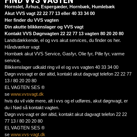
Hornslet, Århus, Espergæder, Hornbæk, Humlebæk
Akut VVS vagt 22 22 77 13 eller 40 33 34 00
Her finder du VVS vagten
Din akutte blikkenslager og VVS vagt
Kontakt VVS Døgnvagten 22 22 77 13 vagten 80 20 20 80
Landsdækkende, el og vvs akut services, du finder os her.
Håndværker vagt
Hornbæk akut VVS Service, Gasfyr, Olie fyr, Pille fyr, varme
service,
Blikkenslager udkald ring vil el og vvs vagten 40 33 34 00
Døgn vvsvagt er der altid, kontakt akut dagvagt telefon 22 22 77
13 / 80 20 20 80
EL VAGTEN SES ®
se
www.vvsvagt.dk
hvis du vil vide mere, alt i vvs og el udføres, akut døgnvagt, er
du i Nød så kontakt vagten.
Døgn vvs-vagt er der altid, kontakt akut dagvagt telefon 22 22
77 13 / 80 20 20 80
EL VAGTEN SES ®
se
www.vvs-vagt.dk