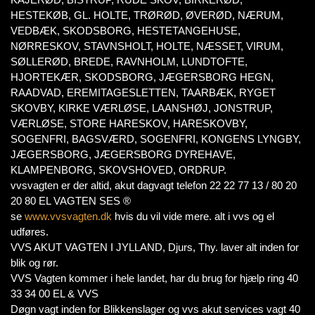
HESTEKØB, GL. HOLTE, TRØRØD, ØVERØD, NÆRUM,
VEDBÆK, SKODSBORG, HESTETANGEHUSE,
NØRRESKOV, STAVNSHOLT, HOLTE, NÆSSET, VIRUM,
SØLLERØD, BREDE, RAVNHOLM, LUNDTOFTE,
HJORTEKÆR, SKODSBORG, JÆGERSBORG HEGN,
RAADVAD, EREMITAGESLETTEN, TAARBÆK, RYGET
SKOVBY, KIRKE VÆRLØSE, LAANSHØJ, JONSTRUP,
VÆRLØSE, STORE HARESKOV, HARESKOVBY,
SOGENFRI, BAGSVÆRD, SOGENFRI, KONGENS LYNGBY,
JÆGERSBORG, JÆGERSBORG DYREHAVE,
KLAMPENBORG, SKOVSHOVED, ORDRUP.
vvsvagten er der altid, akut dagvagt telefon 22 22 77 13 / 80 20
20 80 EL VAGTEN SES ®
se
www.vvsvagten.dk
hvis du vil vide mere. alt i vvs og el
udføres.
VVS AKUT VAGTEN I JYLLAND, Djurs, Thy. laver alt inden for
blik og rør.
VVS Vagten kommer i hele landet, har du brug for hjælp ring 40
33 34 00 EL & VVS
Døgn vagt inden for Blikkenslager og vvs akut services vagt 40